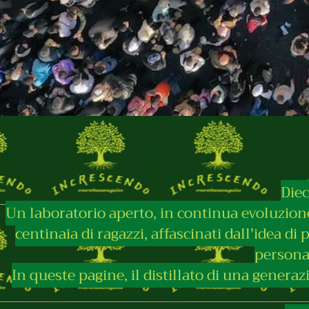
Diec
Un laboratorio aperto, in continua evoluzione
centinaia di ragazzi, affascinati dall'idea di
personal
In queste pagine, il distillato di una generaz